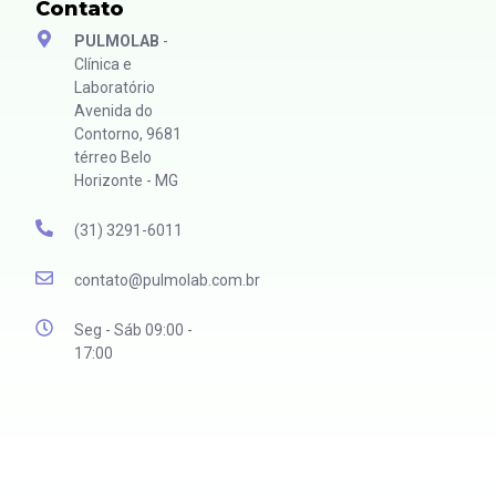
Contato
PULMOLAB
-
Clínica e
Laboratório
Avenida do
Contorno, 9681
térreo Belo
Horizonte - MG
(31) 3291-6011
contato@pulmolab.com.br
Seg - Sáb 09:00 -
17:00