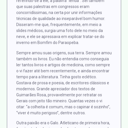
referindo-se a ele, a palavra “lenda”. Sei também
que suas palestras em congressos eram
concorridíssimas, na certa por unir informações
técnicas de qualidade ao inseparável bom humor.
Disseram-me que, frequentemente, em meio a
slides médicos, surgia uma foto dele no meio da
neve, e ele se apressava em explicar tratar-se do
inverno em Bomfim do Paraopeba.
Sempre amou suas origens, sua terra. Sempre amou
também os livros. Eu não entendia como conseguia
ler tantos livros e artigos de medicina, como sempre
o vi fazer até bem recentemente, e ainda encontrar
tempo para a literatura. Tinha gosto eclético.
Gostava de prosa e poesia, de escritores clássicos e
modernos. Grande apreciador dos textos de
Guimarães Rosa, provavelmente por retratar os
Gerais com jeito tão mineiro. Quantas vezes o vi
citar: “a colheita é comum, mas o capinar é sozinho”,
“viver é muito perigoso”, dentre outros.
Outra paixão era o Galo. Atleticano de primeira hora,