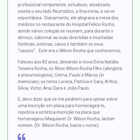
profissional competente, estudioso, atualizado,
existia o seu lado fleumático, a fina ironia, a verve
espontânea. Diariamente, ele alegrava a mesa dos
médicos no restaurante do Hospital Felício Rocho,
aonde vários colegas se reuniam, para durante o
almoço, saborear as suas divertidas e inusitadas
histórias, estórias, casos e também os seus
“causos”. Este era o Wilson Rocha que conhecemos.
Faleceu aos 82 anos, deixando a viuva Dona Natália
Teixeira Rocha, os filhos Wilson Rocha Filho (alergista
e pneumologista), Celma, Paulo e Márcio (
in
memorian
); os netos Lorena, Patrícia e Sara, Arthur,
Sílvia, Victor, Ana Clara e João Paulo.
E, devo dizer que se me pedirem para opinar sobre
uma inscrição em placa para homenageá-lo,
repetiria a sintética inscrição na placa que
homenageou Maquiavel: Dr. Wilson Rocha,
tantum
nomem
. (Dr. Wilson Rocha, basta o nome).