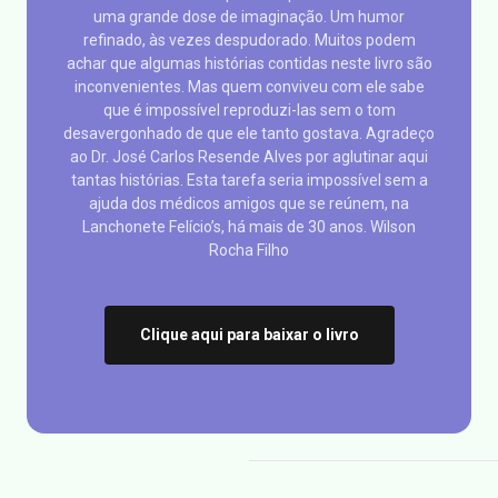
uma grande dose de imaginação. Um humor
refinado, às vezes despudorado. Muitos podem
achar que algumas histórias contidas neste livro são
inconvenientes. Mas quem conviveu com ele sabe
que é impossível reproduzi-las sem o tom
desavergonhado de que ele tanto gostava. Agradeço
ao Dr. José Carlos Resende Alves por aglutinar aqui
tantas histórias. Esta tarefa seria impossível sem a
ajuda dos médicos amigos que se reúnem, na
Lanchonete Felício’s, há mais de 30 anos. Wilson
Rocha Filho
Clique aqui para baixar o livro