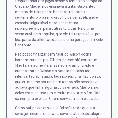
freqüentador dos jogos desde o tempo do campo da
Olegário Maciel, nos ensinava a gritar Galo antes
mesmo de falar papai. Nos mostrou como o
sentimento, o prazer, o orgulho de ser atleticano é
especial, inigualável e por isso mesmo
incompreensível para outras torcidas. Na última
sexta ouvi, com orgulho, que ele foi responsável por
boa parte da atleticanidade de uma geração em Belo
Horizonte.
Não posso finalizar sem falar do Wilson Rocha
homem, marido, pai. Olhem, parece até coisa que
filho fala e aumenta, mas não é: o amor vivido e
nutrido entre o Wilson e a Natália foi coisa tão
intensa, tão abnegada, tão incondicional, tão bonita,
que eu mesmo por um bom tempo não acreditava:
achava que tinha alguma coisa errada. Mas o amor
deles era tudo isso sim e muito mais. Até o fim. Não
dá nem pra explicar. Quem conviveu com eles sabe.
Como pai, posso dizer que foi reflexo do que era
consigo mesmo: dedicado, severo, atencioso, alegre