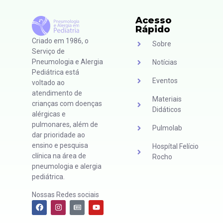
Acesso
Rápido
Criado em 1986, o
Sobre
Serviço de
Pneumologia e Alergia
Notícias
Pediátrica está
Eventos
voltado ao
atendimento de
Materiais
crianças com doenças
Didáticos
alérgicas e
pulmonares, além de
Pulmolab
dar prioridade ao
ensino e pesquisa
Hospítal Felício
clínica na área de
Rocho
pneumologia e alergia
pediátrica.
Nossas Redes sociais