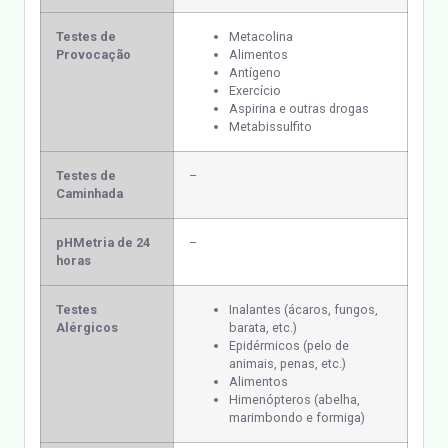
Testes de
Metacolina
Provocação
Alimentos
Antígeno
Exercício
Aspirina e outras drogas
Metabissulfito
Testes de
–
Caminhada
pHMetria de 24
–
horas
Testes
Inalantes (ácaros, fungos,
Alérgicos
barata, etc.)
Epidérmicos (pelo de
animais, penas, etc.)
Alimentos
Himenópteros (abelha,
marimbondo e formiga)