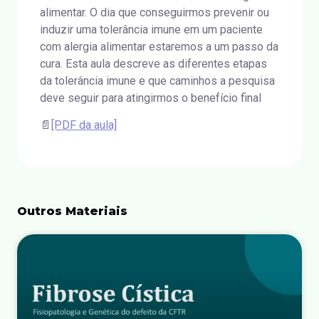
alimentar. O dia que conseguirmos prevenir ou
induzir uma tolerância imune em um paciente
com alergia alimentar estaremos a um passo da
cura. Esta aula descreve as diferentes etapas
da tolerância imune e que caminhos a pesquisa
deve seguir para atingirmos o benefício final
📄
[PDF da aula]
Outros Materiais