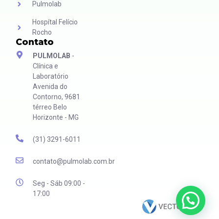
Pulmolab
Hospítal Felício
Rocho
Contato
PULMOLAB
-
Clínica e
Laboratório
Avenida do
Contorno, 9681
térreo Belo
Horizonte - MG
(31) 3291-6011
contato@pulmolab.com.br
Seg - Sáb 09:00 -
17:00