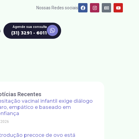
Nossas Redes sociais
Agende sua consulta
s
(31) 3291 - 6011
tícias Recentes
sitação vacinal infantil exige diálogo
aro, empático e baseado em
nfiança
/2026
trodução precoce de ovo está