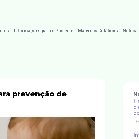
ntos
Informações para o Paciente
Materiais Didáticos
Notícia
para prevenção de
No
He
cl
co
08
In